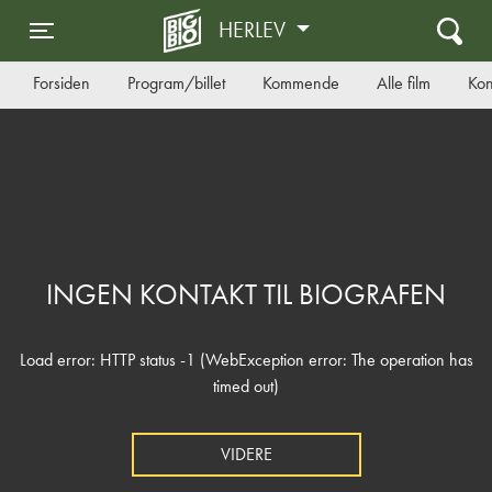
HERLEV
Toggle navigation
Forsiden
Program/billet
Kommende
Alle film
Kon
INGEN KONTAKT TIL BIOGRAFEN
Load error: HTTP status -1 (WebException error: The operation has
timed out)
VIDERE