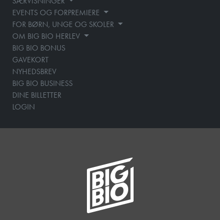
SÆRVISNINGER
EVENTS OG FORPREMIERE
FOR BØRN, UNGE OG SKOLER
OM BIG BIO HERLEV
BIG BIO BONUS
GAVEKORT
NYHEDSBREV
BIG BIO BUSINESS
DINE BILLETTER
LOGIN