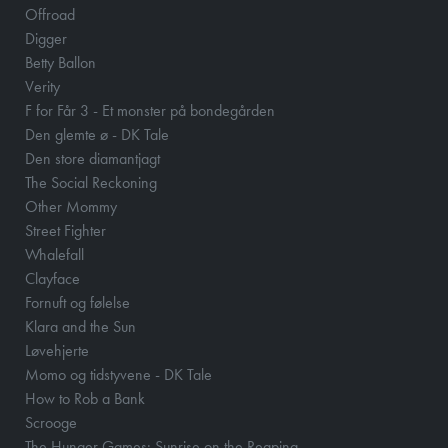
Offroad
Digger
Betty Ballon
Verity
F for Får 3 - Et monster på bondegården
Den glemte ø - DK Tale
Den store diamantjagt
The Social Reckoning
Other Mommy
Street Fighter
Whalefall
Clayface
Fornuft og følelse
Klara and the Sun
Løvehjerte
Momo og tidstyvene - DK Tale
How to Rob a Bank
Scrooge
The Hunger Games: Sunrise on the Reaping