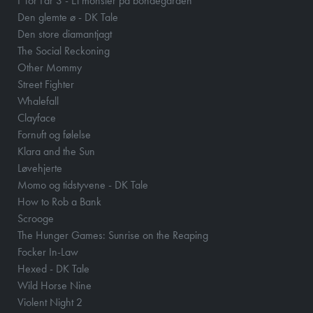
F for Får 3 - Et monster på bondegården
Den glemte ø - DK Tale
Den store diamantjagt
The Social Reckoning
Other Mommy
Street Fighter
Whalefall
Clayface
Fornuft og følelse
Klara and the Sun
Løvehjerte
Momo og tidstyvene - DK Tale
How to Rob a Bank
Scrooge
The Hunger Games: Sunrise on the Reaping
Focker In-Law
Hexed - DK Tale
Wild Horse Nine
Violent Night 2