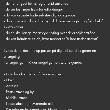
- du har et godt humør og er altid smilende
- du ser løsninger frem for udfordringer
- du kan arbejde både selvstændigt og i gruppe
- du er mødestabil med hensyn til dine egne vagter, og fleksibel ift.
ekstra vagter
- du er ikke bange for at tage styring over dit arbejdsområde
- du kan håndtere et job, hvor mottoet er "frihed under ansvar"
Synes du, at dette netop passer på dig - så send os gerne en
ansøgning.
I ansøgningen må der meget gerne være følgende:
- Dato for afsendelse af din ansøgning
- Navn
- Adresse
- Postnummer og by
- Mobilnummer
- Fødselsdato og nuværende alder
- Din erfaring fra andet eller tidligere arbejde