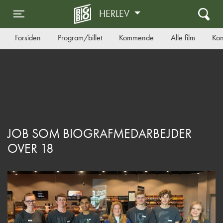
HERLEV
Toggle navigation
Forsiden
Program/billet
Kommende
Alle film
Kon
JOB SOM BIOGRAFMEDARBEJDER
OVER 18