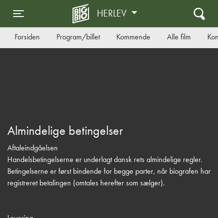
HERLEV
Toggle navigation
Forsiden
Program/billet
Kommende
Alle film
Kon
Almindelige betingelser
Aftaleindgåelsen
Handelsbetingelserne er underlagt dansk rets almindelige regler.
Betingelserne er først bindende for begge parter, når biografen har
registreret betalingen (omtales herefter som sælger).
Levering