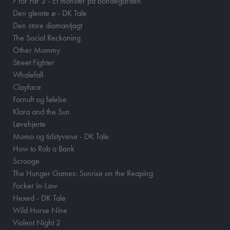
F for Får 3 - Et monster på bondegården
Den glemte ø - DK Tale
Den store diamantjagt
The Social Reckoning
Other Mommy
Street Fighter
Whalefall
Clayface
Fornuft og følelse
Klara and the Sun
Løvehjerte
Momo og tidstyvene - DK Tale
How to Rob a Bank
Scrooge
The Hunger Games: Sunrise on the Reaping
Focker In-Law
Hexed - DK Tale
Wild Horse Nine
Violent Night 2