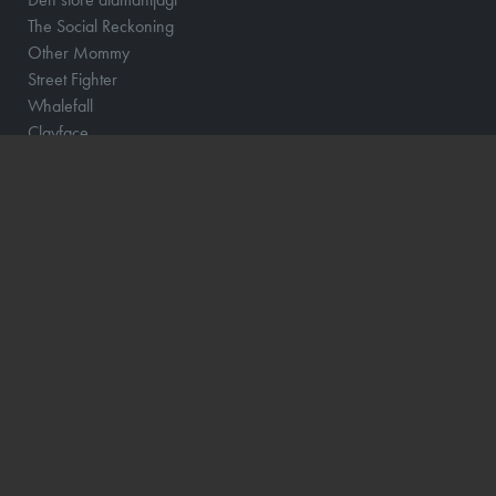
The Social Reckoning
Other Mommy
Street Fighter
Whalefall
Clayface
Fornuft og følelse
Klara and the Sun
Løvehjerte
Momo og tidstyvene - DK Tale
How to Rob a Bank
Scrooge
The Hunger Games: Sunrise on the Reaping
Focker In-Law
Hexed - DK Tale
Wild Horse Nine
Violent Night 2
Katten med Hatten - Dk tale
Dune: Del 3