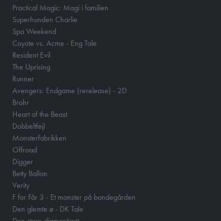
Practical Magic: Magi i familien
Superhunden Charlie
Spa Weekend
Coyote vs. Acme - Eng Tale
Resident Evil
The Uprising
Runner
Avengers: Endgame (rerelease) - 2D
Brohr
Heart of the Beast
Dobbeltfejl
Monsterfabrikken
Offroad
Digger
Betty Ballon
Verity
F for Får 3 - Et monster på bondegården
Den glemte ø - DK Tale
Den store diamantjagt