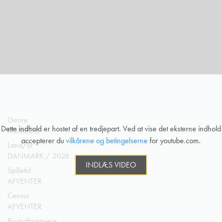
Genre
Dette indhold er hostet af en tredjepart. Ved at vise det eksterne indhold
KOMEDIE
accepterer du
vilkårene og betingelserne
for youtube.com.
Land/år
DANMARK / 2026
INDLÆS VIDEO
Spilletid
AFVENTER
Censur
AFVENTER
Biografpremiere