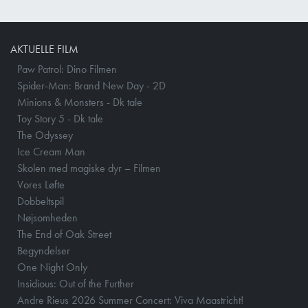
AKTUELLE FILM
Paw Patrol: Dino Filmen
Spider-Man: Brand New Day - 2D
Minions & Monsters - Dk tale
Toy Story 5 - Dk tale
The Odyssey
Ice Cream Man
Skolen med magiske dyr – Filmen
Vores Løfte
Dobbeltspil
Nøjsomheden
The End of Oak Street
Begyndelser
One Night Only
Insidious: Out of the Further
Andre Rieus 2026 Summer Concert: Viva Maastricht!