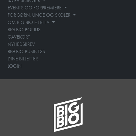
SÆRVISNINGER
EVENTS OG FORPREMIERE
FOR BØRN, UNGE OG SKOLER
OM BIG BIO HERLEV
BIG BIO BONUS
GAVEKORT
NYHEDSBREV
BIG BIO BUSINESS
DINE BILLETTER
LOGIN