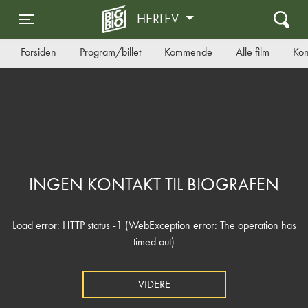
HERLEV
Toggle navigation
Forsiden
Program/billet
Kommende
Alle film
Kon
INGEN KONTAKT TIL BIOGRAFEN
Load error: HTTP status -1 (WebException error: The operation has
timed out)
VIDERE