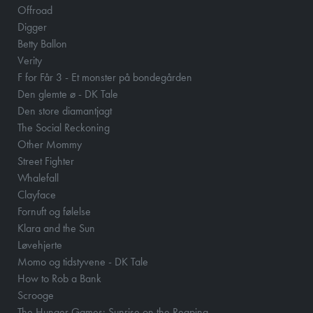
Offroad
Digger
Betty Ballon
Verity
F for Får 3 - Et monster på bondegården
Den glemte ø - DK Tale
Den store diamantjagt
The Social Reckoning
Other Mommy
Street Fighter
Whalefall
Clayface
Fornuft og følelse
Klara and the Sun
Løvehjerte
Momo og tidstyvene - DK Tale
How to Rob a Bank
Scrooge
The Hunger Games: Sunrise on the Reaping