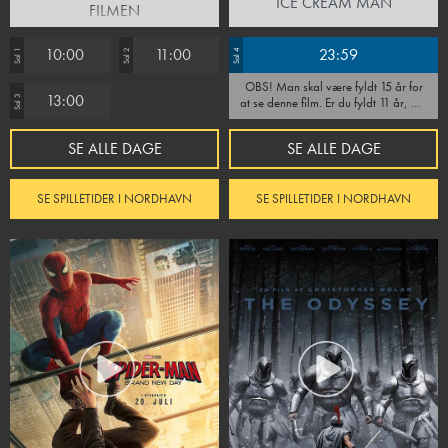
ICE CREAM MAN
FILMEN
10:00
11:00
23:59
Sal 1
Sal 2
Sal 4
OBS! Man skal være fyldt 15 år for
13:00
Sal 3
at se denne film. Er du fyldt 11 år, må
du gerne se filmen ifølge med en
voksen som skal være til stede under
SE ALLE DAGE
SE ALLE DAGE
hele forestillingen. Vi forbeholder os
retten til at afvise alle, som ikke kan
fremvise ID.
SE SPILLETIDER I NORDHAVN
SE SPILLETIDER I NORDHAVN