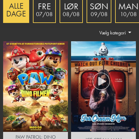
FRE
LØR
SØN
MAN
ALLE
DAGE
07/08
08/08
09/08
10/08
Vælg kategori
PAW PATROL: DINO