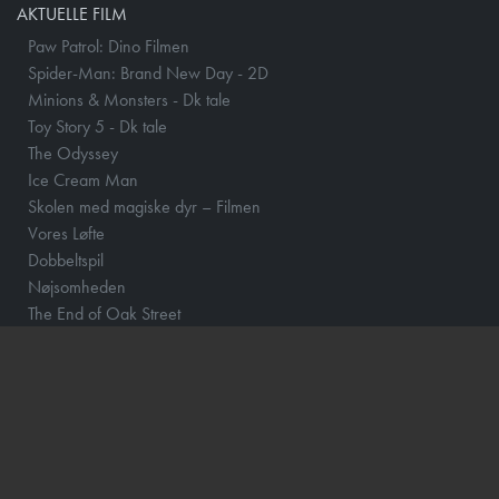
AKTUELLE FILM
Paw Patrol: Dino Filmen
Spider-Man: Brand New Day - 2D
Minions & Monsters - Dk tale
Toy Story 5 - Dk tale
The Odyssey
Ice Cream Man
Skolen med magiske dyr – Filmen
Vores Løfte
Dobbeltspil
Nøjsomheden
The End of Oak Street
Begyndelser
One Night Only
Insidious: Out of the Further
Andre Rieus 2026 Summer Concert: Viva Maastricht!
Harry Potter og Dødsregalierne Del 1
Harry Potter og Dødsregalierne - Del 2