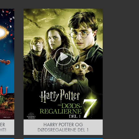
ER
HARRY POTTER OG
HT!
DØDSREGALIERNE DEL 1