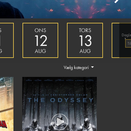
Next
S
ONS
TORS
1
12
13
Dag(e
›
Ti
G
AUG
AUG
Vælg kategori