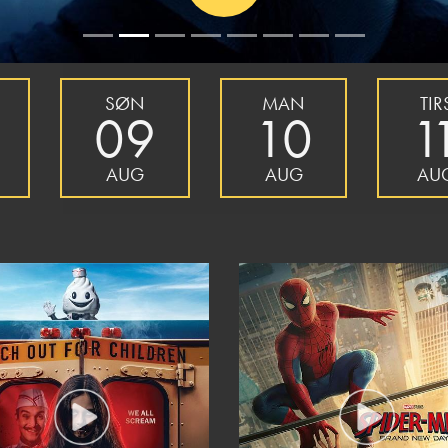
SØN
MAN
TIR
09
10
1
AUG
AUG
AU