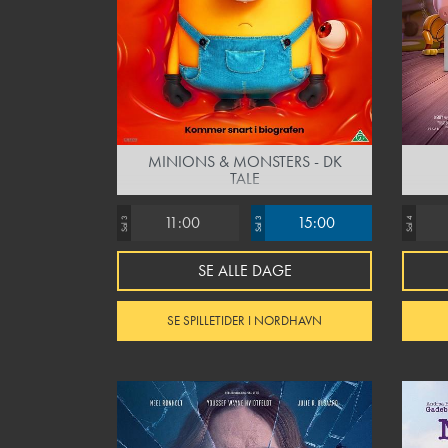
MINIONS & MONSTERS - DK
TALE
11:00
15:00
Sal 3
Sal 3
Sal 4
SE ALLE DAGE
SE SPILLETIDER I NORDHAVN