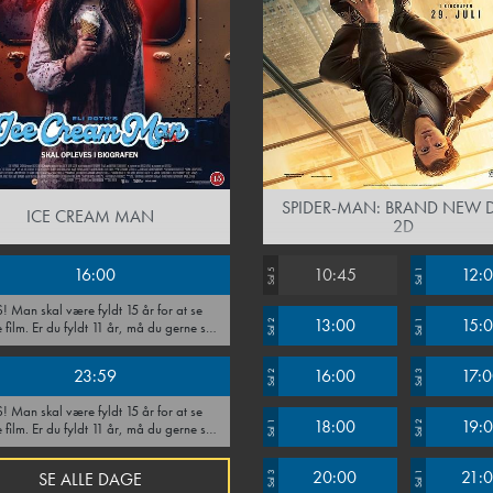
SPIDER-MAN: BRAND NEW D
ICE CREAM MAN
2D
16:00
10:45
12:
Sal 5
Sal 1
 år for at se
13:00
15:
Sal 2
Sal 1
 film. Er du fyldt 11 år, må du gerne se
 ifølge med en voksen som skal være til
under hele forestillingen. Vi forbeholder
23:59
16:00
17:
Sal 2
Sal 3
retten til at afvise alle, som ikke kan
fremvise ID.
 år for at se
18:00
19:
Sal 1
Sal 2
 film. Er du fyldt 11 år, må du gerne se
 ifølge med en voksen som skal være til
under hele forestillingen. Vi forbeholder
20:00
21:
SE ALLE DAGE
Sal 3
Sal 1
retten til at afvise alle, som ikke kan