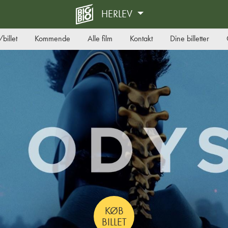
HERLEV
billet
Kommende
Alle film
Kontakt
Dine billetter
KØB
BILLET