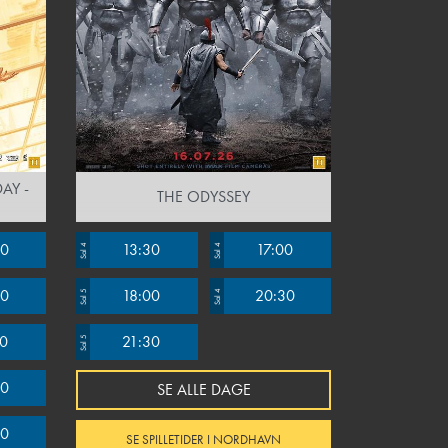
AY -
THE ODYSSEY
00
13:30
17:00
Sal 4
Sal 4
00
18:00
20:30
Sal 5
Sal 4
00
21:30
Sal 5
00
SE ALLE DAGE
00
SE SPILLETIDER I NORDHAVN