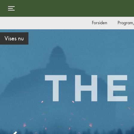
Toggle navigation
Forsiden
Program/
Forpremiere d. 19/8 i Gyserklubben!