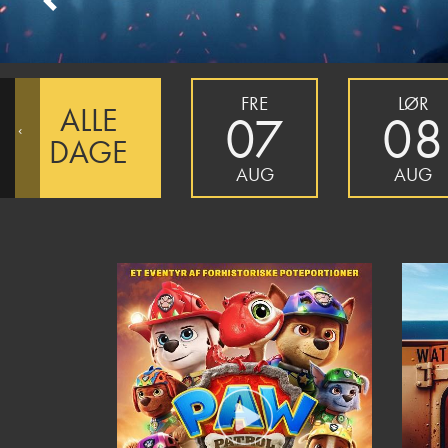
Previous
FRE
LØR
ALLE
07
08
‹
DAGE
AUG
AUG