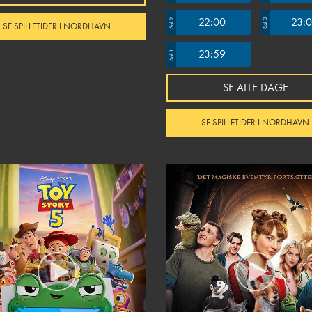
fremvise ID.
22:00
23:
Sal 2
Sal 3
SE SPILLETIDER I NORDHAVN
23:59
Sal 1
SE ALLE DAGE
SE SPILLETIDER I NORDHAVN