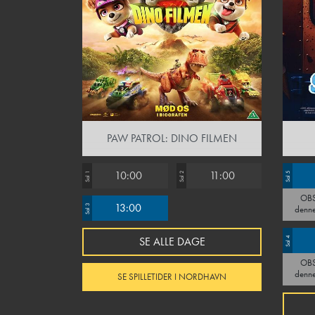
PAW PATROL: DINO FILMEN
10:00
11:00
Sal 1
Sal 2
Sal 5
OBS! Man skal være fyldt 15
13:00
Sal 3
denne
filmen
stede 
SE ALLE DAGE
Sal 4
os 
OBS! Man skal være fyldt 15
denne
SE SPILLETIDER I NORDHAVN
filmen
stede 
os 