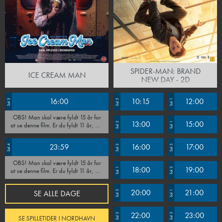
SPIDER-MAN: BRAND
ICE CREAM MAN
NEW DAY - 2D
16:00
10:15
12:00
Sal 5
Sal 5
Sal 1
OBS! Man skal være fyldt 15 år for
13:00
15:00
Sal 2
Sal 1
at se denne film. Er du fyldt 11 år, må
du gerne se filmen ifølge med en
voksen som skal være til stede under
23:59
16:00
17:00
Sal 4
Sal 2
Sal 3
hele forestillingen. Vi forbeholder os
retten til at afvise alle, som ikke kan
OBS! Man skal være fyldt 15 år for
fremvise ID.
18:00
19:00
Sal 1
Sal 2
at se denne film. Er du fyldt 11 år, må
du gerne se filmen ifølge med en
voksen som skal være til stede under
20:00
21:00
SE ALLE DAGE
Sal 3
Sal 1
hele forestillingen. Vi forbeholder os
retten til at afvise alle, som ikke kan
fremvise ID.
22:00
23:00
Sal 2
Sal 3
SE SPILLETIDER I NORDHAVN