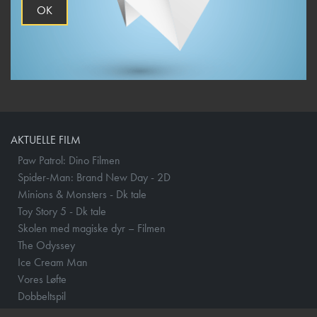
OK
AKTUELLE FILM
Paw Patrol: Dino Filmen
Spider-Man: Brand New Day - 2D
Minions & Monsters - Dk tale
Toy Story 5 - Dk tale
Skolen med magiske dyr – Filmen
The Odyssey
Ice Cream Man
Vores Løfte
Dobbeltspil
Nøjsomheden