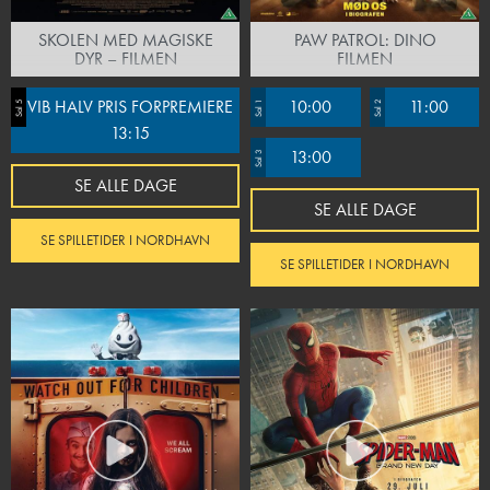
SKOLEN MED MAGISKE
PAW PATROL: DINO
DYR – FILMEN
FILMEN
VIB HALV PRIS FORPREMIERE
10:00
11:00
Sal 5
Sal 1
Sal 2
13:15
13:00
Sal 3
SE ALLE DAGE
SE ALLE DAGE
SE SPILLETIDER I NORDHAVN
SE SPILLETIDER I NORDHAVN