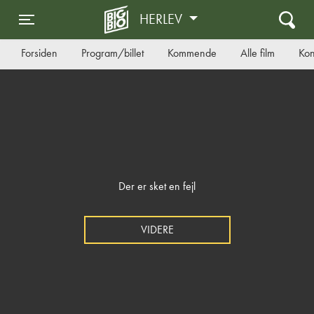
HERLEV
Toggle navigation
Forsiden
Program/billet
Kommende
Alle film
Kon
Der er sket en fejl
VIDERE