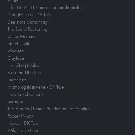
Verity
F for Får 3 - Et monster på bondegården
Den glemte ø - DK Tale
Den store diamantjagt
The Social Reckoning
Other Mommy
Street Fighter
Whalefall
Clayface
Fornuft og følelse
Klara and the Sun
Løvehjerte
Momo og tidstyvene - DK Tale
How to Rob a Bank
Scrooge
The Hunger Games: Sunrise on the Reaping
Focker In-Law
Hexed - DK Tale
Wild Horse Nine