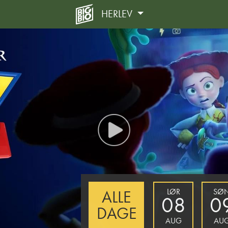
HERLEV
LØR
SØ
ALLE
08
0
DAGE
AUG
AU