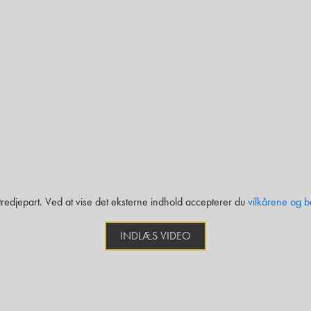
 tredjepart. Ved at vise det eksterne indhold accepterer du
vilkårene og b
INDLÆS VIDEO