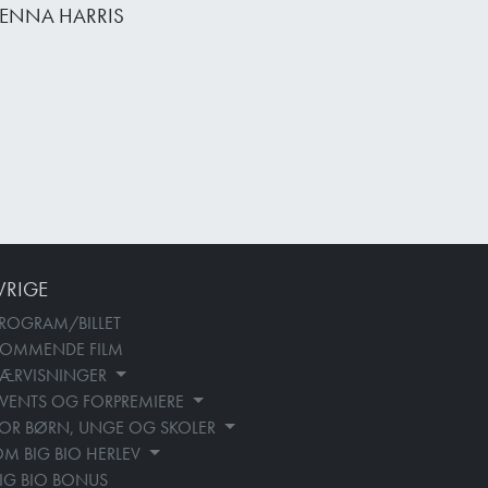
ENNA HARRIS
VRIGE
ROGRAM/BILLET
KOMMENDE FILM
SÆRVISNINGER
VENTS OG FORPREMIERE
OR BØRN, UNGE OG SKOLER
M BIG BIO HERLEV
IG BIO BONUS