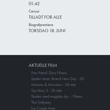
01:42
Censur
TILLADT FOR ALLE
Biografpremiere
TORSDAG 18. JUNI
AKTUELLE FILM
Paw Patrol: Dino Filmen
Spider-Man: Brand New Day - 2D
Minions & Monsters - Dk tale
Toy Story 5 - Dk tale
Skolen med magiske dyr – Filmen
The Odyssey
Ice Cream Man