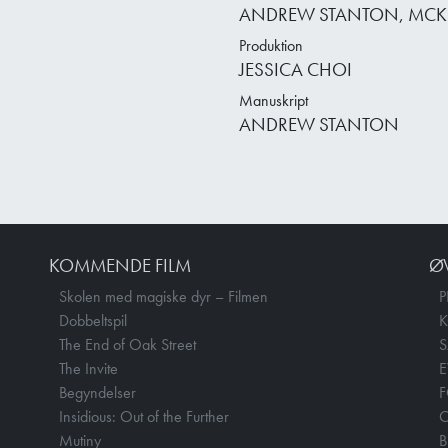
ANDREW STANTON, MCK
Produktion
JESSICA CHOI
Manuskript
ANDREW STANTON
KOMMENDE FILM
Ø
Skolen med magiske dyr – Filmen
P
Dobbeltspil
The End of Oak Street
The Invite
E
Begyndelser
F
Insidious: Out of the Further
O
Mutiny
B