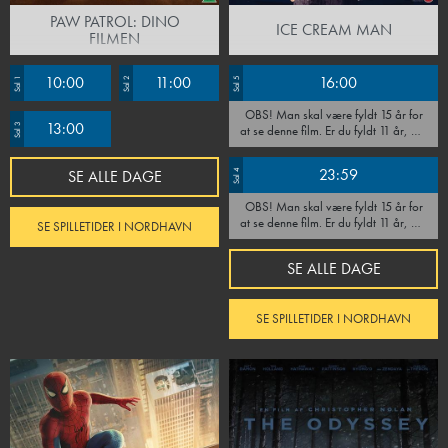
PAW PATROL: DINO
ICE CREAM MAN
FILMEN
10:00
11:00
16:00
Sal 1
Sal 2
Sal 5
OBS! Man skal være fyldt 15 år for
13:00
Sal 3
at se denne film. Er du fyldt 11 år, må
du gerne se filmen ifølge med en
voksen som skal være til stede under
23:59
SE ALLE DAGE
Sal 4
hele forestillingen. Vi forbeholder os
retten til at afvise alle, som ikke kan
OBS! Man skal være fyldt 15 år for
fremvise ID.
at se denne film. Er du fyldt 11 år, må
SE SPILLETIDER I NORDHAVN
du gerne se filmen ifølge med en
voksen som skal være til stede under
SE ALLE DAGE
hele forestillingen. Vi forbeholder os
retten til at afvise alle, som ikke kan
fremvise ID.
SE SPILLETIDER I NORDHAVN