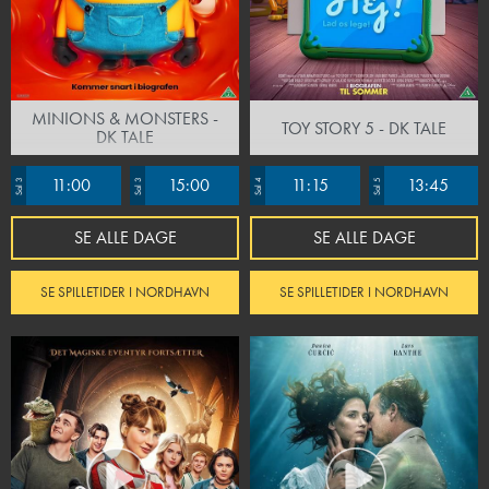
MINIONS & MONSTERS -
TOY STORY 5 - DK TALE
DK TALE
11:00
15:00
11:15
13:45
Sal 3
Sal 3
Sal 4
Sal 5
SE ALLE DAGE
SE ALLE DAGE
SE SPILLETIDER I NORDHAVN
SE SPILLETIDER I NORDHAVN